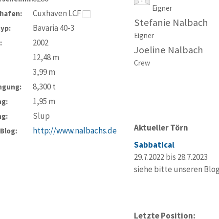
Eigner
Cuxhaven LCF
hafen:
Stefanie Nalbach
Bavaria 40-3
typ:
Eigner
2002
:
Joeline Nalbach
12,48
m
Crew
3,99
m
8,300
t
ngung:
1,95
m
ng:
Slup
ng:
Aktueller Törn
http://www.nalbachs.de
-Blog:
Sabbatical
29.7.2022 bis 28.7.2023
siehe bitte unseren Blo
Letzte Position: