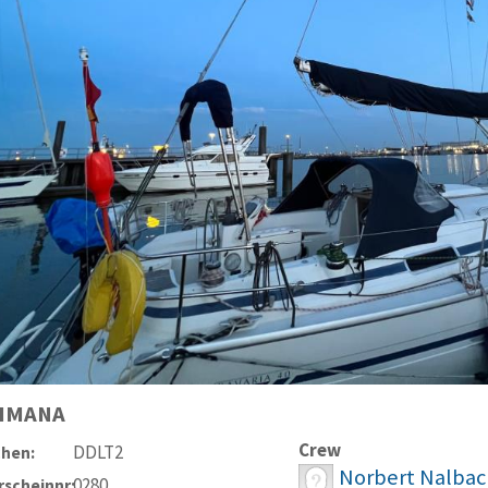
IMANA
Crew
DDLT2
chen:
Norbert Nalbac
0280
scheinnr: