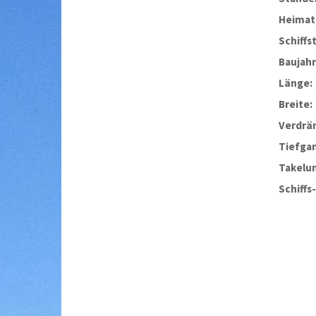
Heimat
Schiffs
Baujahr
Länge:
Breite:
Verdrä
Tiefga
Takelu
Schiffs