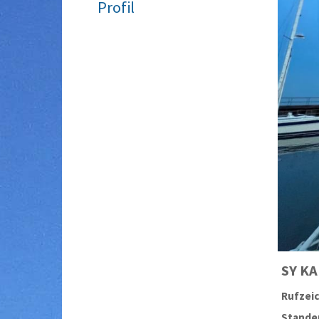
Profil
SY
KA
Rufzei
Stander