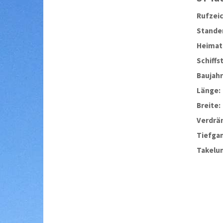
Rufzei
Stander
Heimat
Schiffs
Baujahr
Länge:
Breite:
Verdrä
Tiefga
Takelu