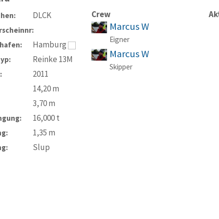
Crew
Ak
DLCK
chen:
Marcus W
scheinnr:
Eigner
Hamburg
hafen:
Marcus W
Reinke 13M
typ:
Skipper
2011
:
14,20
m
3,70
m
16,000
t
ngung:
1,35
m
ng:
Slup
ng: