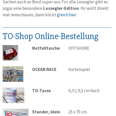
Sachen auch an Bord super aus. Für alle Lossegler gibt es
sogar eine besondere
Lossegler-Edition
. Ihr wollt direkt
mal reinschauen, dann klickt
gleich hier
.
TO-Shop Online-Bestellung
Notfalltasche
OFFSHORE
OCEAN RACE
Kartenspiel
TO-Tasse
0,3 l; 9,5 cm hoch
Stander, klein
25 x 75 cm