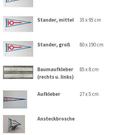
Stander, mittel
35 x 95 cm
Stander, groß
80 x 190 cm
Baumaufkleber
85 x 8 cm
(rechts u. links)
Aufkleber
27 x 5 cm
Ansteckbrosche