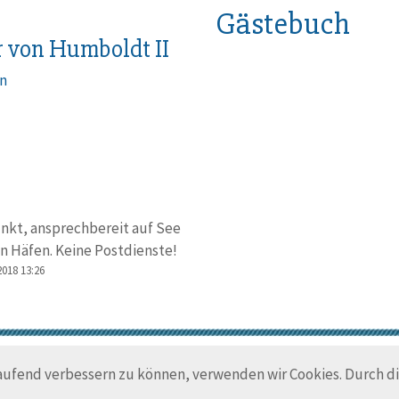
Gästebuch
 von Humboldt II
n
nkt, ansprechbereit auf See
n Häfen. Keine Postdienste!
2018 13:26
© Trans-Ocean e.V. 2010-2026
Impressum
Kontakt
Nutzungsbedin
laufend verbessern zu können, verwenden wir Cookies. Durch 