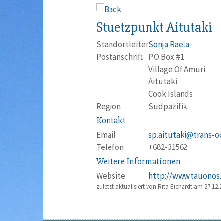
Stuetzpunkt Aitutaki
Standortleiter
Sonja Raela
Postanschrift
P.O.Box #1
Village Of Amuri
Aitutaki
Cook Islands
Region
Südpazifik
Kontakt
Email
sp.aitutaki@trans-o
Telefon
+682-31562
Weitere Informationen
Website
http://www.tauonos
zuletzt aktualisiert von Rita Eichardt am
27.12.