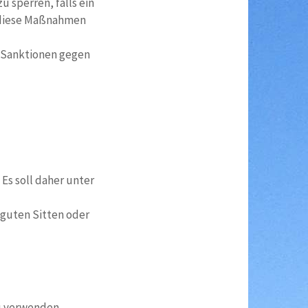
 sperren, falls ein
n diese Maßnahmen
n Sanktionen gegen
Es soll daher unter
e guten Sitten oder
u verwenden,