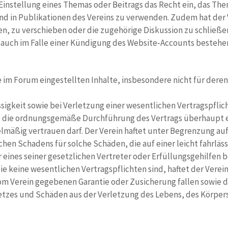
Einstellung eines Themas oder Beitrags das Recht ein, das Th
nd in Publikationen des Vereins zu verwenden. Zudem hat der V
n, zu verschieben oder die zugehörige Diskussion zu schließe
auch im Falle einer Kündigung des Website-Accounts bestehe
 im Forum eingestellten Inhalte, insbesondere nicht für deren
ssigkeit sowie bei Verletzung einer wesentlichen Vertragspflic
ung die ordnungsgemäße Durchführung des Vertrags überhaupt 
lmäßig vertrauen darf. Der Verein haftet unter Begrenzung auf
hen Schadens für solche Schäden, die auf einer leicht fahrläs
 eines seiner gesetzlichen Vertreter oder Erfüllungsgehilfen b
e keine wesentlichen Vertragspflichten sind, haftet der Verein
om Verein gegebenen Garantie oder Zusicherung fallen sowie d
tzes und Schäden aus der Verletzung des Lebens, des Körper