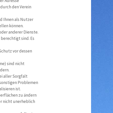
rer Adresse
 durch den Verein
d Ihnen als Nutzer
ellen können.
oder anderer Dienste.
berechtigt sind. Es
 Schutz vor dessen
e) sind nicht
dern.
 aller Sorgfalt
 sonstigen Problemen
isieren ist.
berflächen zu ändern
r nicht unerheblich