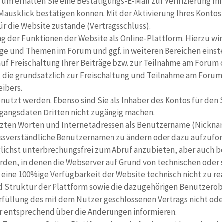
um erhalten Sie eine Bestätigungs-E-Mail zur Verifizierung Ih
 Mausklick bestätigen können. Mit der Aktivierung Ihres Kontos
r die Website zustande (Vertragsschluss).
g der Funktionen der Website als Online-Plattform. Hierzu wir
räge und Themen im Forum und ggf. in weiteren Bereichen einst
auf Freischaltung Ihrer Beiträge bzw. zur Teilnahme am Forum 
die grundsätzlich zur Freischaltung und Teilnahme am Forum 
eibers.
enutzt werden. Ebenso sind Sie als Inhaber des Kontos für den
gangs­daten Dritten nicht zugängig machen.
zten Worten und Internetadressen als Benut­zer­name (Nicknam
 missverständliche Benutzernamen zu ändern oder dazu aufzufor
lichst unterbrechungsfrei zum Abruf anzubieten, aber auch bei
erden, in denen die Webserver auf Grund von technischen oder
 eine 100%ige Verfügbarkeit der Website technisch nicht zu real
 und Struktur der Plattform sowie die dazugehörigen Benutzero
füllung des mit dem Nutzer geschlossenen Vertrags nicht ode
zer entsprechend über die Änderungen informieren.