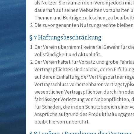
als Nutzer. Sie räumen dem Verein jedoch mit 
dauerhaft auf seinen Webseiten vorzuhalten u
Themen und Beiträge zu löschen, zu bearbeite
Die zuvor genannten Nutzungsrechte bleiben 
§ 7 Haftungsbeschränkung
Der Verein übernimmt keinerlei Gewähr für die
Vollständigkeit und Aktualität.
Der Verein haftet für Vorsatz und grobe Fahrlä
Vertragspflichten sind solche, deren Erfüll
auf deren Einhaltung der Vertragspartner rege
Vertragsschluss vorhersehbaren vertragstypisc
wesentlichen Vertragspflichten durch ihn oder
fahrlässiger Verletzung von Nebenpflichten, di
für Schäden, die in den Schutzbereich einer v
Ansprüche aufgrund des Produkthaftungs­gese
bleibt hiervon unberührt.