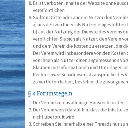
Es ist verboten Inhalte der Website ohne aus
veröffentlichen.
Sollten Dritte oder andere Nutzer den Verei
a) aus den von Ihnen als Nutzer eingestellten
b) aus der Nutzung der Dienste des Vereins du
verpflichten Sie sich als Nutzer, den Verein v
und dem Verein die Kosten zu ersetzen, die 
Der Verein wird insbesondere von den Kosten d
von Ihnen als Nutzer einen angemessenen Vorsc
Glauben mit Informationen und Unterlagen be
Rechte sowie Schadensersatzansprüche des Ve
zu vertreten haben, bestehen die zuvor genann
§ 4 Forumsregeln
Der Verein hat das alleinige Hausrecht in den 
Der Verein weist darauf hin, dass die Inhalte
nicht überprüft wird.
Schreiben Sie innerhalb eines Threads nur z