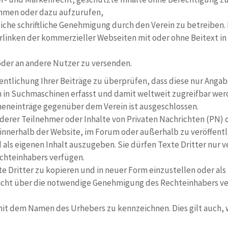
men oder dazu aufzurufen,
che schriftliche Genehmigung durch den Verein zu betreiben. Di
linken der kommerzieller Webseiten mit oder ohne Beitext in
oder an andere Nutzer zu versenden.
ffentlichung Ihrer Beiträge zu überprüfen, dass diese nur Angab
n in Suchmaschinen erfasst und damit weltweit zugreifbar wer
eneinträge gegenüber dem Verein ist ausgeschlossen.
nderer Teilnehmer oder Inhalte von Privaten Nachrichten (PN)
nnerhalb der Website, im Forum oder außerhalb zu veröffentl
d als eigenen Inhalt auszugeben. Sie dürfen Texte Dritter nur v
chteinhabers verfügen.
lte Dritter zu kopieren und in neuer Form einzustellen oder al
icht über die notwendige Genehmigung des Rechteinhabers ver
it dem Namen des Urhebers zu kenn­zeichnen. Dies gilt auch, 