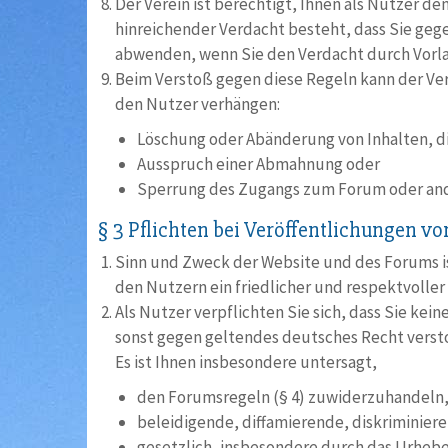
Der Verein ist berechtigt, Ihnen als Nutzer d
hinreichender Verdacht besteht, dass Sie g
abwenden, wenn Sie den Verdacht durch Vorl
Beim Verstoß gegen diese Regeln kann der Ve
den Nutzer verhängen:
Löschung oder Abänderung von Inhalten, di
Ausspruch einer Abmahnung oder
Sperrung des Zugangs zum Forum oder and
§ 3 Pflichten bei Veröffentlichungen vo
Sinn und Zweck der Website und des Forums ist
den Nutzern ein friedlicher und respektvoll
Als Nutzer verpflichten Sie sich, dass Sie kei
sonst gegen geltendes deutsches Recht verst
Es ist Ihnen insbesondere untersagt,
den Forumsregeln (§ 4) zuwiderzuhandeln
beleidigende, diffamierende, diskriminiere
gesetzlich, insbesondere durch das Urheb