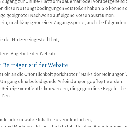
en Zugang zur Online-Plattform dauerhaft oder vorübergehend zu
egen diese Nutzungsbedingungen verstoßen haben. Sie könne
age geeigneter Nachweise auf eigene Kosten ausräumen.
rein, unabhängig von einer Zugangssperre, auch die folgende
e der Nutzer eingestellt hat,
erer Angebote der Website.
n Beiträgen auf der Website
 ein an die Öffentlichkeit gerichteter "Markt der Meinungen". 
er Umgang ohne beleidigende Anfeindungen gepflegt werden.
ne Beiträge veröffentlichen werden, die gegen diese Regeln, di
oßen.
,
nde oder unwahre Inhalte zu veröffentlichen,
er- und Markenrecht, geschützte Inhalte ohne Berechtigung z