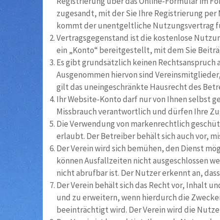
Registrierung über das Online-Formular im For
zugesandt, mit der Sie Ihre Registrierung per
kommt der unentgeltliche Nutzungsvertrag fü
Vertragsgegenstand ist die kostenlose Nutzun
ein „Konto“ bereitgestellt, mit dem Sie Beit
Es gibt grundsätzlich keinen Rechtsanspruch 
Ausgenommen hiervon sind Vereinsmitglieder, 
gilt das uneingeschränkte Hausrecht des Betr
Ihr Website-Konto darf nur von Ihnen selbst g
Missbrauch verantwortlich und dürfen Ihre Zu
Die Verwendung von markenrechtlich ge­schüt
erlaubt. Der Betreiber behält sich auch vor,
Der Verein wird sich bemühen, den Dienst mög
können Ausfallzeiten nicht ausgeschlossen w
nicht abrufbar ist. Der Nutzer erkennt an, dass
Der Verein behält sich das Recht vor, Inhalt
und zu erweitern, wenn hierdurch die Zwecker
beeinträchtigt wird. Der Verein wird die Nut