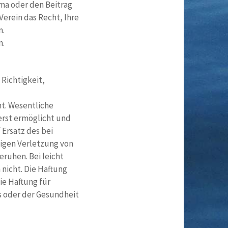
ema oder den Beitrag
erein das Recht, Ihre
n.
n.
 Richtigkeit,
ht. Wesentliche
erst ermöglicht und
 Ersatz des bei
sigen Verletzung von
eruhen. Bei leicht
 nicht. Die Haftung
ie Haftung für
s oder der Gesundheit