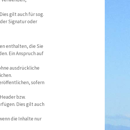
es gilt auch für sog.
 der Signatur oder
en enthalten, die Sie
den. Ein Anspruch auf
 ohne ausdrückliche
ichen.
eröffentlichen, sofern
s Header bzw.
fügen. Dies gilt auch
wenn die Inhalte nur