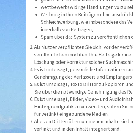
wettbewerbswidrige Handlungen vorzuneh
Werbung in Ihren Beiträgen ohne ausdrückli
Schleichwerbung, wie insbesondere das Ver
innerhalb von Beiträgen,
Spam über das System zu veröffentlichen 
Als Nutzer verpflichten Sie sich, vor der Verö
veröffentlichen möchten. Ihre Beiträge könne
Löschung oder Korrektur solcher Suchmaschin
Es ist untersagt, persönliche Informationen a
Genehmigung des Verfassers und Empfängers i
Es ist untersagt, Texte Dritter zu kopieren un
Sie über die notwendige Genehmigung des Re
Es ist untersagt, Bilder, Video- und Audioinha
Hintergrundgrafik zu verwenden, sofern Sie n
für verlinkt eingebundene Medien.
Alle von Dritten übernommenen Inhalte sind m
verlinkt und in den Inhalt integriert sind.