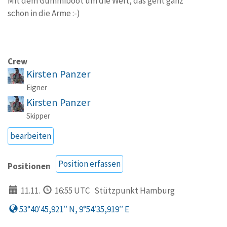
Mit dem Gummiboot um die Welt, das geht ganz
schön in die Arme :-)
Crew
Kirsten Panzer
Eigner
Kirsten Panzer
Skipper
bearbeiten
Position erfassen
Positionen
11.11.
16:55 UTC
Stützpunkt Hamburg
53°40′45,921′′ N, 9°54′35,919′′ E