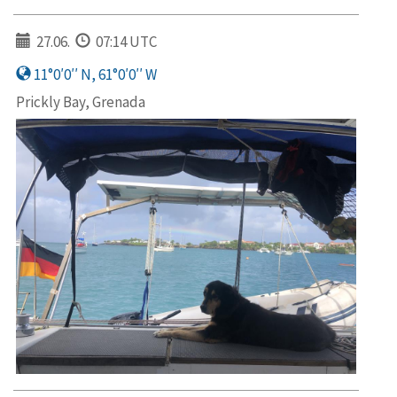
27.06.
07:14 UTC
11°0′0′′ N, 61°0′0′′ W
Prickly Bay, Grenada