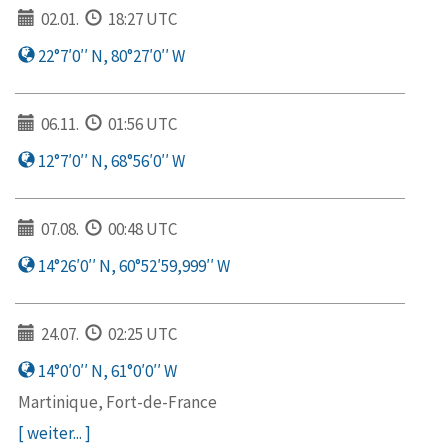
02.01.
18:27 UTC
22°7′0′′ N, 80°27′0′′ W
06.11.
01:56 UTC
12°7′0′′ N, 68°56′0′′ W
07.08.
00:48 UTC
14°26′0′′ N, 60°52′59,999′′ W
24.07.
02:25 UTC
14°0′0′′ N, 61°0′0′′ W
Martinique, Fort-de-France
[ weiter... ]