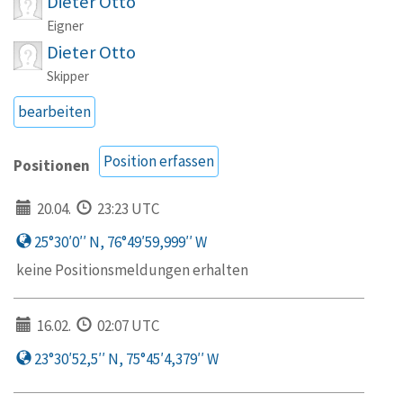
Dieter Otto
Eigner
Dieter Otto
Skipper
bearbeiten
Position erfassen
Positionen
20.04.
23:23 UTC
25°30′0′′ N, 76°49′59,999′′ W
keine Positionsmeldungen erhalten
16.02.
02:07 UTC
23°30′52,5′′ N, 75°45′4,379′′ W