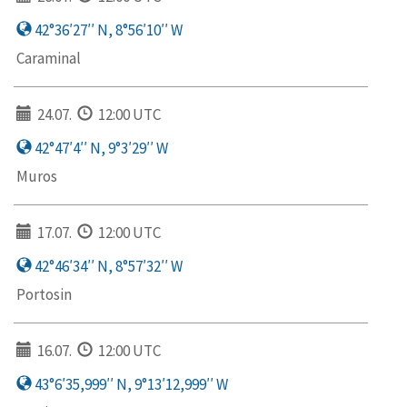
42°36′27′′ N, 8°56′10′′ W
Caraminal
24.07.
12:00 UTC
42°47′4′′ N, 9°3′29′′ W
Muros
17.07.
12:00 UTC
42°46′34′′ N, 8°57′32′′ W
Portosin
16.07.
12:00 UTC
43°6′35,999′′ N, 9°13′12,999′′ W