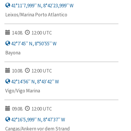
41°11′7,999′′ N, 8°42′23,999′′ W
Leixos/Marina Porto Atlantico
14.08.
12:00 UTC
42°7′45′′ N, 8°50′55′′ W
Bayona
10.08.
12:00 UTC
42°14′56′′ N, 8°43′42′′ W
Vigo/Vigo Marina
09.08.
12:00 UTC
42°16′5,999′′ N, 8°47′37′′ W
Cangas/Ankern vor dem Strand