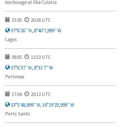
Anchorage at Ilha Culatra
15.05.
20:28 UTC
37°6′26′′ N, 8°40′7,999′′ W
Lagos
09.05.
11:53 UTC
37°6′37′′ N, 8°31′7′′ W
Portimao
17.04.
20:13 UTC
33°3′48,999′′ N, 16°19′25,999′′ W
Porto Santo