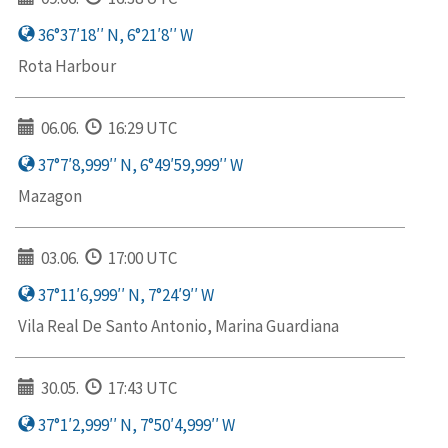
36°37′18′′ N, 6°21′8′′ W
Rota Harbour
06.06.
16:29 UTC
37°7′8,999′′ N, 6°49′59,999′′ W
Mazagon
03.06.
17:00 UTC
37°11′6,999′′ N, 7°24′9′′ W
Vila Real De Santo Antonio, Marina Guardiana
30.05.
17:43 UTC
37°1′2,999′′ N, 7°50′4,999′′ W