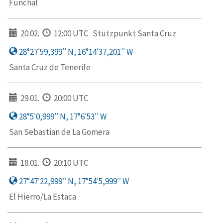
Funchal
20.02.
12:00 UTC
Stützpunkt Santa Cruz
28°27′59,399′′ N, 16°14′37,201′′ W
Santa Cruz de Tenerife
29.01.
20:00 UTC
28°5′0,999′′ N, 17°6′53′′ W
San Sebastian de La Gomera
18.01.
20:10 UTC
27°47′22,999′′ N, 17°54′5,999′′ W
El Hierro/La Estaca