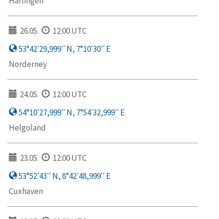
Harlingen
26.05.
12:00 UTC
53°42′29,999′′ N, 7°10′30′′ E
Norderney
24.05.
12:00 UTC
54°10′27,999′′ N, 7°54′32,999′′ E
Helgoland
23.05.
12:00 UTC
53°52′43′′ N, 8°42′48,999′′ E
Cuxhaven