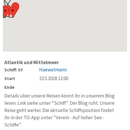
Atlantik und Mittelmeer
Haewelmann
Schiff: SY
23.5.2018 12:00
Start
Ende
Details über unsere Reisen könnt ihr in unserem Blog
lesen. Link siehe unter "Schiff". Der Blog ruht. Unsere
Reise geht weiter. Die aktuelle Schiffsposition findet
ihr in der TO-App unter "Verein - Auf hoher See -
Schiffe"