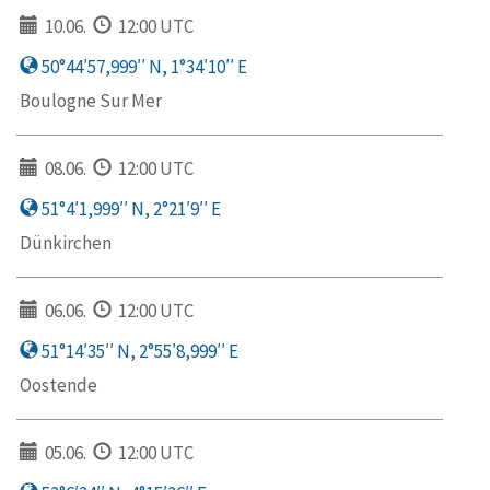
10.06.
12:00 UTC
50°44′57,999′′ N, 1°34′10′′ E
Boulogne Sur Mer
08.06.
12:00 UTC
51°4′1,999′′ N, 2°21′9′′ E
Dünkirchen
06.06.
12:00 UTC
51°14′35′′ N, 2°55′8,999′′ E
Oostende
05.06.
12:00 UTC