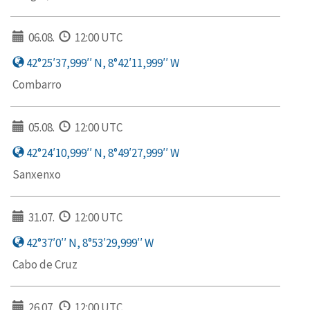
06.08.
12:00 UTC
42°25′37,999′′ N, 8°42′11,999′′ W
Combarro
05.08.
12:00 UTC
42°24′10,999′′ N, 8°49′27,999′′ W
Sanxenxo
31.07.
12:00 UTC
42°37′0′′ N, 8°53′29,999′′ W
Cabo de Cruz
26.07.
12:00 UTC