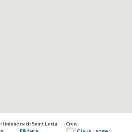
rtinique nach Saint Lucia
Crew
Claus Langer
Rikdania
SY