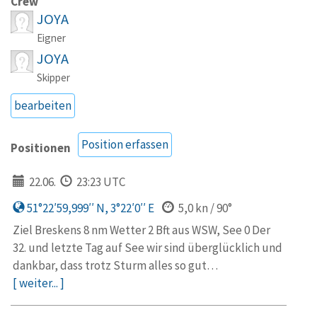
Crew
JOYA
Eigner
JOYA
Skipper
bearbeiten
Position erfassen
Positionen
22.06.
23:23 UTC
51°22′59,999′′ N, 3°22′0′′ E
5,0 kn / 90°
Ziel Breskens 8 nm Wetter 2 Bft aus WSW, See 0 Der
32. und letzte Tag auf See wir sind überglücklich und
dankbar, dass trotz Sturm alles so gut…
[ weiter... ]