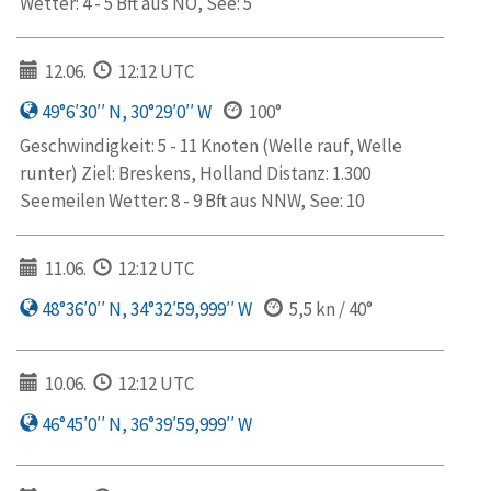
Wetter: 4 - 5 Bft aus NO, See: 5
12.06.
12:12 UTC
49°6′30′′ N, 30°29′0′′ W
100°
Geschwindigkeit: 5 - 11 Knoten (Welle rauf, Welle
runter) Ziel: Breskens, Holland Distanz: 1.300
Seemeilen Wetter: 8 - 9 Bft aus NNW, See: 10
11.06.
12:12 UTC
48°36′0′′ N, 34°32′59,999′′ W
5,5 kn / 40°
10.06.
12:12 UTC
46°45′0′′ N, 36°39′59,999′′ W