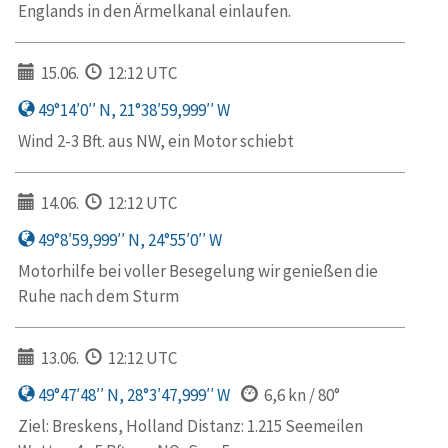
Englands in den Ärmelkanal einlaufen.
15.06.
12:12 UTC
49°14′0′′ N, 21°38′59,999′′ W
Wind 2-3 Bft. aus NW, ein Motor schiebt
14.06.
12:12 UTC
49°8′59,999′′ N, 24°55′0′′ W
Motorhilfe bei voller Besegelung wir genießen die
Ruhe nach dem Sturm
13.06.
12:12 UTC
49°47′48′′ N, 28°3′47,999′′ W
6,6 kn / 80°
Ziel: Breskens, Holland Distanz: 1.215 Seemeilen