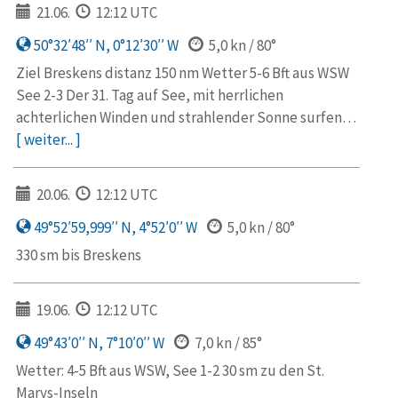
21.06.
12:12 UTC
50°32′48′′ N, 0°12′30′′ W
5,0 kn / 80°
Ziel Breskens distanz 150 nm Wetter 5-6 Bft aus WSW
See 2-3 Der 31. Tag auf See, mit herrlichen
achterlichen Winden und strahlender Sonne surfen…
[ weiter... ]
20.06.
12:12 UTC
49°52′59,999′′ N, 4°52′0′′ W
5,0 kn / 80°
330 sm bis Breskens
19.06.
12:12 UTC
49°43′0′′ N, 7°10′0′′ W
7,0 kn / 85°
Wetter: 4-5 Bft aus WSW, See 1-2 30 sm zu den St.
Marys-Inseln