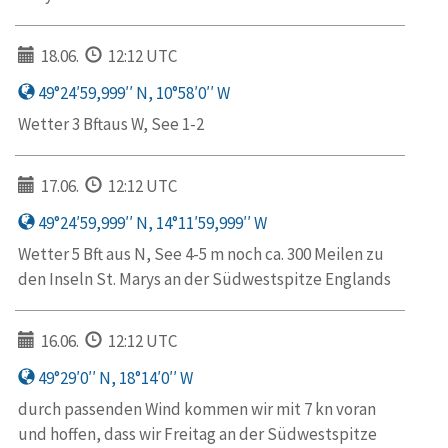
18.06.
12:12 UTC
49°24′59,999′′ N, 10°58′0′′ W
Wetter 3 Bftaus W, See 1-2
17.06.
12:12 UTC
49°24′59,999′′ N, 14°11′59,999′′ W
Wetter 5 Bft aus N, See 4-5 m noch ca. 300 Meilen zu
den Inseln St. Marys an der Südwestspitze Englands
16.06.
12:12 UTC
49°29′0′′ N, 18°14′0′′ W
durch passenden Wind kommen wir mit 7 kn voran
und hoffen, dass wir Freitag an der Südwestspitze