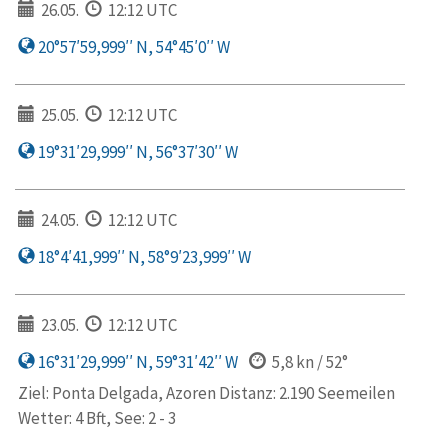
26.05.
12:12 UTC
20°57′59,999′′ N, 54°45′0′′ W
25.05.
12:12 UTC
19°31′29,999′′ N, 56°37′30′′ W
24.05.
12:12 UTC
18°4′41,999′′ N, 58°9′23,999′′ W
23.05.
12:12 UTC
16°31′29,999′′ N, 59°31′42′′ W
5,8 kn / 52°
Ziel: Ponta Delgada, Azoren Distanz: 2.190 Seemeilen
Wetter: 4 Bft, See: 2 - 3