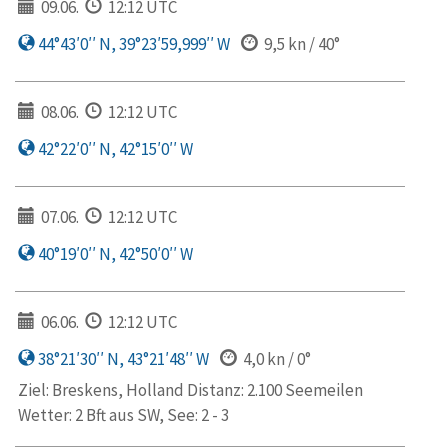
09.06.
12:12 UTC
44°43′0′′ N, 39°23′59,999′′ W
9,5 kn / 40°
08.06.
12:12 UTC
42°22′0′′ N, 42°15′0′′ W
07.06.
12:12 UTC
40°19′0′′ N, 42°50′0′′ W
06.06.
12:12 UTC
38°21′30′′ N, 43°21′48′′ W
4,0 kn / 0°
Ziel: Breskens, Holland Distanz: 2.100 Seemeilen
Wetter: 2 Bft aus SW, See: 2 - 3