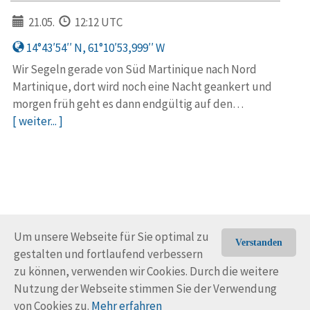
21.05.
12:12 UTC
14°43′54′′ N, 61°10′53,999′′ W
Wir Segeln gerade von Süd Martinique nach Nord
Martinique, dort wird noch eine Nacht geankert und
morgen früh geht es dann endgültig auf den…
[ weiter... ]
Um unsere Webseite für Sie optimal zu
Verstanden
gestalten und fortlaufend verbessern
© Trans-Ocean e.V. 2010-2026
Impressum
Kontakt
zu können, verwenden wir Cookies. Durch die weitere
Nutzungsbedingungen
Rechtliche Hinweise
Nutzung der Webseite stimmen Sie der Verwendung
von Cookies zu.
Mehr erfahren