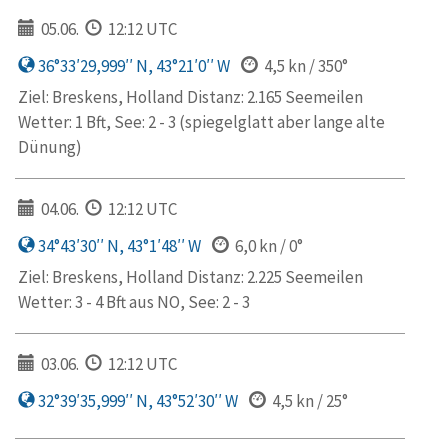
05.06.
12:12 UTC
36°33′29,999′′ N, 43°21′0′′ W
4,5 kn / 350°
Ziel: Breskens, Holland Distanz: 2.165 Seemeilen
Wetter: 1 Bft, See: 2 - 3 (spiegelglatt aber lange alte
Dünung)
04.06.
12:12 UTC
34°43′30′′ N, 43°1′48′′ W
6,0 kn / 0°
Ziel: Breskens, Holland Distanz: 2.225 Seemeilen
Wetter: 3 - 4 Bft aus NO, See: 2 - 3
03.06.
12:12 UTC
32°39′35,999′′ N, 43°52′30′′ W
4,5 kn / 25°