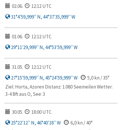
02.06.
12:12 UTC
31°4′59,999′′ N, 44°37′35,999′′ W
01.06.
12:12 UTC
29°11′29,999′′ N, 44°53′59,999′′ W
31.05.
12:12 UTC
27°15′59,999′′ N, 45°24′59,999′′ W
5,0 kn / 35°
Ziel: Horta, Azoren Distanz: 1.080 Seemeilen Wetter:
3-4 Bft aus O, See: 3
30.05.
18:00 UTC
25°22′12′′ N, 46°40′18′′ W
6,0 kn / 40°