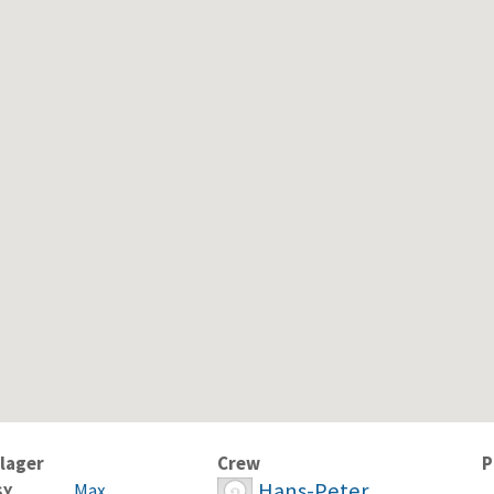
lager
Crew
P
Hans-Peter
Max
SY