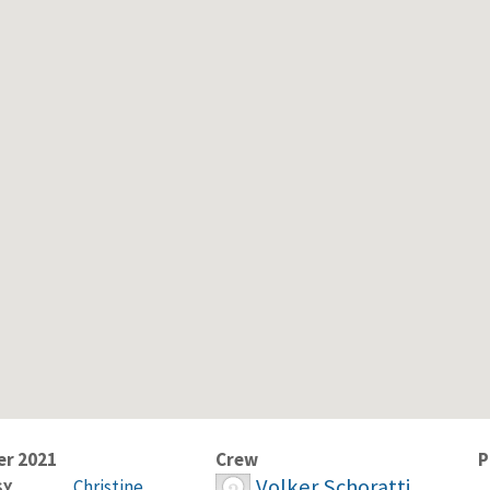
r 2021
Crew
P
Volker Schoratti
Christine
SY