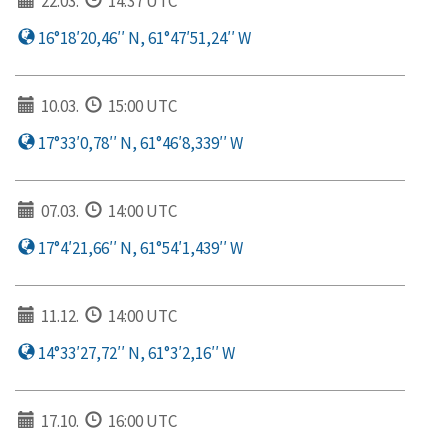
22.03.
14:37 UTC
16°18′20,46′′ N, 61°47′51,24′′ W
10.03.
15:00 UTC
17°33′0,78′′ N, 61°46′8,339′′ W
07.03.
14:00 UTC
17°4′21,66′′ N, 61°54′1,439′′ W
11.12.
14:00 UTC
14°33′27,72′′ N, 61°3′2,16′′ W
17.10.
16:00 UTC