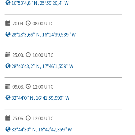
16°53′4,8′′ N, 25°59′20,4′′ W
20.09.
08:00 UTC
28°28′3,66′′ N, 16°14′39,539′′ W
25.08.
10:00 UTC
28°40′43,2′′ N, 17°46′1,559′′ W
09.08.
12:00 UTC
32°44′0′′ N, 16°41′59,999′′ W
25.06.
12:00 UTC
32°44′30′′ N, 16°42′42,359′′ W