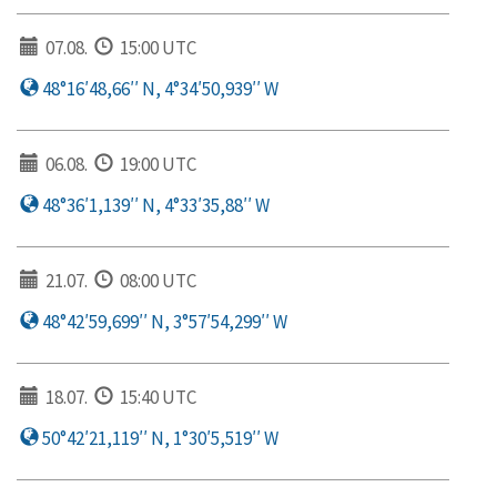
07.08.
15:00 UTC
48°16′48,66′′ N, 4°34′50,939′′ W
06.08.
19:00 UTC
48°36′1,139′′ N, 4°33′35,88′′ W
21.07.
08:00 UTC
48°42′59,699′′ N, 3°57′54,299′′ W
18.07.
15:40 UTC
50°42′21,119′′ N, 1°30′5,519′′ W