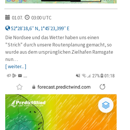
01.07.
03:00 UTC
52°28′18,6′′ N, 1°45′23,399′′ E
Die Nordsee und das Wetter haben uns einen
"Strich" durch unsere Routenplanung gemacht, so
wurde aus dem ursprünglichen Zielhafen Ramsgate
nun…
[ weiter... ]