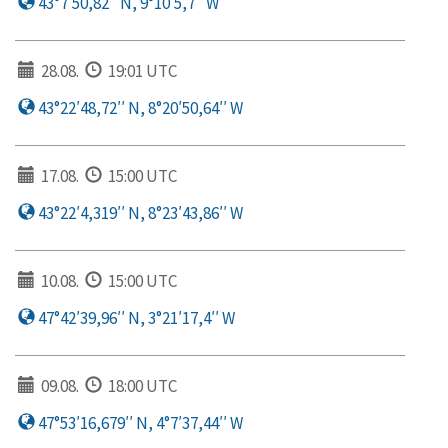
43°7′50,82′′ N, 9°10′5,7′′ W
28.08.
19:01 UTC
43°22′48,72′′ N, 8°20′50,64′′ W
17.08.
15:00 UTC
43°22′4,319′′ N, 8°23′43,86′′ W
10.08.
15:00 UTC
47°42′39,96′′ N, 3°21′17,4′′ W
09.08.
18:00 UTC
47°53′16,679′′ N, 4°7′37,44′′ W