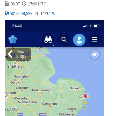
08.07.
17:00 UTC
50°45′59,999′′ N, 1°7′0′′ W