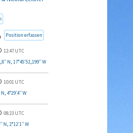
n
Position erfassen
n
12:47 UTC
8′′ N, 17°45′52,199′′ W
10:01 UTC
 N, 4°29′4′′ W
08:23 UTC
′ N, 2°12′1′′ W