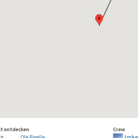
lt entdecken
Crew
Imke 
Ole Pinelle
SY