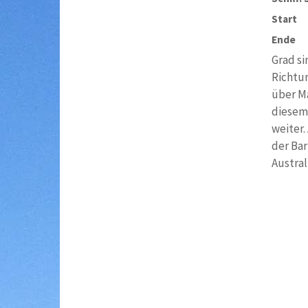
Start
Ende
Grad si
Richtun
über Ma
diesem 
weiter.
der Ba
Austral