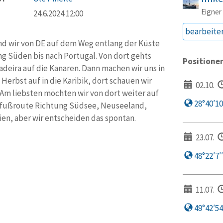
Eigner
24.6.2024 12:00
bearbeite
nd wir von DE auf dem Weg entlang der Küste
g Süden bis nach Portugal. Von dort gehts
Positione
deira auf die Kanaren. Dann machen wir uns in
Herbst auf in die Karibik, dort schauen wir
02.10.
 Am liebsten möchten wir von dort weiter auf
28°40′10,
rfußroute Richtung Südsee, Neuseeland,
ien, aber wir entscheiden das spontan.
23.07.
48°22′7′′
11.07.
49°42′54′