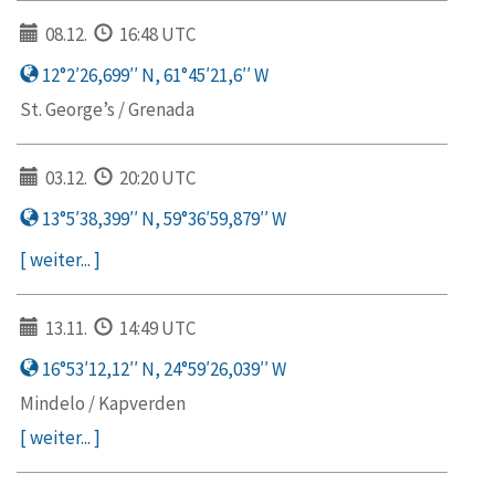
08.12.
16:48 UTC
12°2′26,699′′ N, 61°45′21,6′′ W
St. George’s / Grenada
03.12.
20:20 UTC
13°5′38,399′′ N, 59°36′59,879′′ W
[ weiter... ]
13.11.
14:49 UTC
16°53′12,12′′ N, 24°59′26,039′′ W
Mindelo / Kapverden
[ weiter... ]