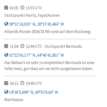
02.05.
11:53 UTC
Stützpunkt Horta, Fayal/Azoren
38°32′24,033′′ N, 28°37′43,464′′ W
Atlantik-Runde 2024/25 Wir sind auf dem Rückweg.
11.04.
22:44 UTC
Stützpunkt Bermuda
32°22′50,177′′ N, 64°40′41,851′′ W
Das Wahoo‘s ist sehr zu empfehlen! Bermuda ist eine
tolle Insel, gut dass wir sie nicht ausgelassen haben.
16.12.
19:49 UTC
14°26′5,699′′ N, 60°53′8,64′′ W
Martinique