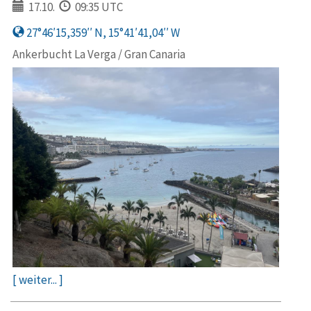
17.10.
09:35 UTC
27°46′15,359′′ N, 15°41′41,04′′ W
Ankerbucht La Verga / Gran Canaria
[ weiter... ]