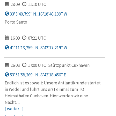
28.09.
11:10 UTC
33°3′40,799′′ N, 16°18′46,139′′ W
Porto Santo
16.09.
07:21 UTC
41°11′13,259′′ N, 8°42′17,219′′ W
26.08.
17:00 UTC
Stützpunkt Cuxhaven
53°51′58,269′′ N, 8°42′18,456′′ E
Endlich ist es soweit: Unsere Antlantikrunde startet
in Wedel und führt uns erst einmal zum TO
Heimathafen Cuxhaven. Hier werden wir eine
Nacht…
[ weiter... ]