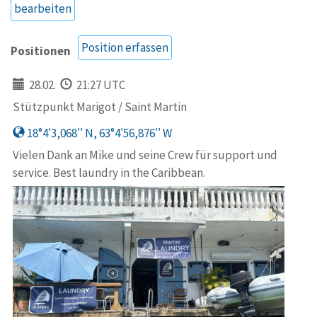
bearbeiten
Position erfassen
Positionen
28.02.
21:27 UTC
Stützpunkt Marigot / Saint Martin
18°4′3,068′′ N, 63°4′56,876′′ W
Vielen Dank an Mike und seine Crew für support und
service. Best laundry in the Caribbean.