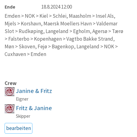
18.8.2024 12:00
Ende
Emden > NOK > Kiel > Schlei, Maasholm > Insel Als,
Mjels > Korshavn, Maersk Moellers Havn > Valdemar
Slot > Rudkøping, Langeland > Egholm, Agersø > Tærø
> Falsterbo > Kopenhagen > Vagtbo Bakke Strand,
Møn > Skoven, Fejø > Bagenkop, Langeland > NOK >
Cuxhaven > Emden
Crew
Janine & Fritz
Eigner
Fritz & Janine
Skipper
bearbeiten