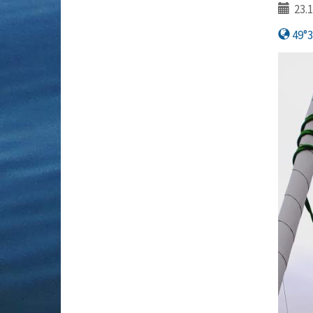
23.1
49°3