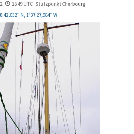
2.
18:49 UTC
Stützpunkt Cherbourg
8′42,032′′ N, 1°37′27,984′′ W