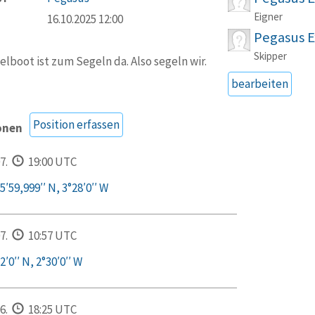
Eigner
16.10.2025 12:00
Pegasus E
Skipper
elboot ist zum Segeln da. Also segeln wir.
bearbeiten
Position erfassen
onen
7.
19:00 UTC
′59,999′′ N, 3°28′0′′ W
7.
10:57 UTC
′0′′ N, 2°30′0′′ W
6.
18:25 UTC