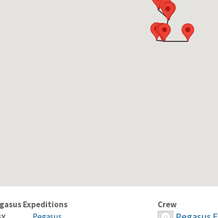
gasus Expeditions
Crew
Pegasus E
Pegasus
SY