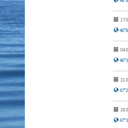
46°8′
17.0
46°8′
04.0
46°30
21.0
47°20
18.0
47°31