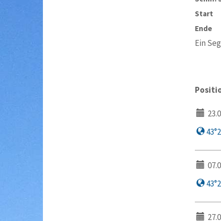
Start
Ende
Ein Seg
Positi
23.0
43°25
07.0
43°22
27.0