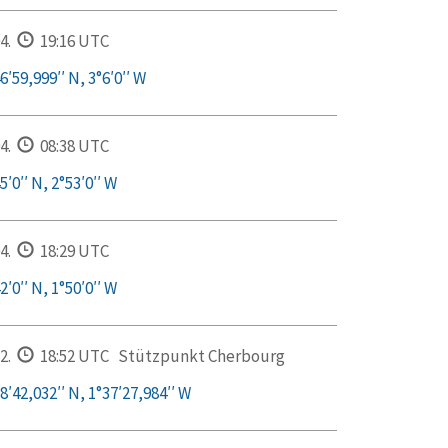
4.
19:16 UTC
′59,999′′ N, 3°6′0′′ W
4.
08:38 UTC
′0′′ N, 2°53′0′′ W
4.
18:29 UTC
′0′′ N, 1°50′0′′ W
2.
18:52 UTC
Stützpunkt Cherbourg
8′42,032′′ N, 1°37′27,984′′ W