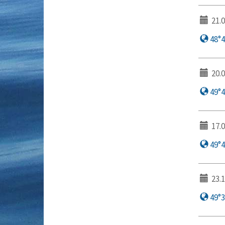
21.0
48°46
20.0
49°45
17.0
49°42
23.1
49°3