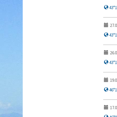
43°17
27.0
43°17
26.0
43°19
19.0
46°1′
17.0