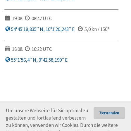
19.08.
08:42 UTC
54°45′18,835′′ N, 10°1′20,243′′ E
5,0 kn / 150°
18.08.
16:22 UTC
55°1′56,4′′ N, 9°42′58,199′′ E
Um unsere Webseite für Sie optimal zu
Verstanden
gestalten und fortlaufend verbessern
© Trans-Ocean e.V. 2010-2026
Impressum
Kontakt
zu können, verwenden wir Cookies. Durch die weitere
Nutzungsbedingungen
Rechtliche Hinweise