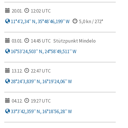
20.01.
12:02 UTC
11°4′2,34′′ N, 35°48′46,199′′ W
5,0 kn / 272°
03.01.
14:45 UTC
Stützpunkt Mindelo
16°53′24,503′′ N, 24°58′49,511′′ W
13.12.
22:47 UTC
28°24′3,839′′ N, 16°19′24,06′′ W
04.12.
19:27 UTC
33°3′42,359′′ N, 16°18′56,28′′ W