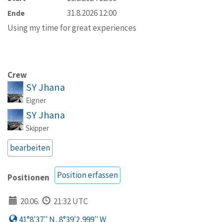
31.8.2026 12:00
Ende
Using my time for great experiences
Crew
SY Jhana
Eigner
SY Jhana
Skipper
bearbeiten
Position erfassen
Positionen
20.06.
21:32 UTC
41°8′37′′ N, 8°39′2,999′′ W