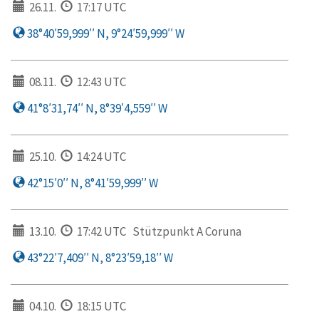
26.11.
17:17 UTC
38°40′59,999′′ N, 9°24′59,999′′ W
08.11.
12:43 UTC
41°8′31,74′′ N, 8°39′4,559′′ W
25.10.
14:24 UTC
42°15′0′′ N, 8°41′59,999′′ W
13.10.
17:42 UTC
Stützpunkt A Coruna
43°22′7,409′′ N, 8°23′59,18′′ W
04.10.
18:15 UTC