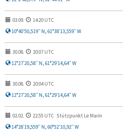
03.09.
14:20 UTC
10°40′50,519′′ N, 61°38′13,559′′ W
30.08.
20:07 UTC
12°27′20,58′′ N, 61°29′14,64′′ W
30.08.
20:04 UTC
12°27′20,58′′ N, 61°29′14,64′′ W
02.02.
22:55 UTC
Stützpunkt Le Marin
14°28′19,559′′ N, 60°52′10,92′′ W