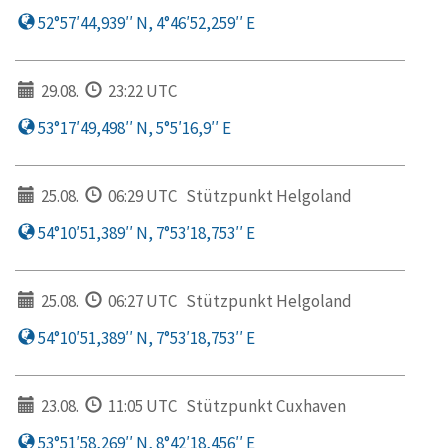
52°57′44,939′′ N, 4°46′52,259′′ E
29.08.
23:22 UTC
53°17′49,498′′ N, 5°5′16,9′′ E
25.08.
06:29 UTC
Stützpunkt Helgoland
54°10′51,389′′ N, 7°53′18,753′′ E
25.08.
06:27 UTC
Stützpunkt Helgoland
54°10′51,389′′ N, 7°53′18,753′′ E
23.08.
11:05 UTC
Stützpunkt Cuxhaven
53°51′58,269′′ N, 8°42′18,456′′ E