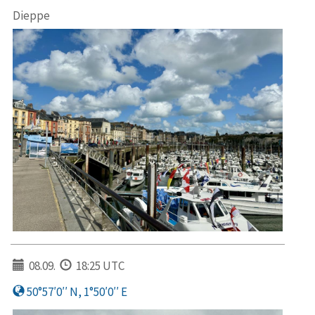
Dieppe
08.09.
18:25 UTC
50°57′0′′ N, 1°50′0′′ E