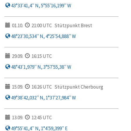
43°33′41,4′′ N, 5°55′16,199′′ W
01.10.
21:00 UTC
Stützpunkt Brest
48°23′30,534′′ N, 4°25′54,888′′ W
29.09.
16:15 UTC
48°43′1,979′′ N, 3°57′55,38′′ W
15.09.
16:26 UTC
Stützpunkt Cherbourg
49°38′42,032′′ N, 1°37′27,984′′ W
13.09.
12:45 UTC
49°55′41,4′′ N, 1°4′59,399′′ E