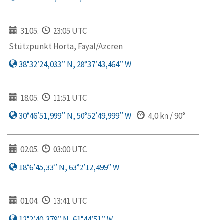
31.05.
23:05 UTC
Stützpunkt Horta, Fayal/Azoren
38°32′24,033′′ N, 28°37′43,464′′ W
18.05.
11:51 UTC
30°46′51,999′′ N, 50°52′49,999′′ W
4,0 kn / 90°
02.05.
03:00 UTC
18°6′45,33′′ N, 63°2′12,499′′ W
01.04.
13:41 UTC
12°2′40,379′′ N, 61°44′51′′ W