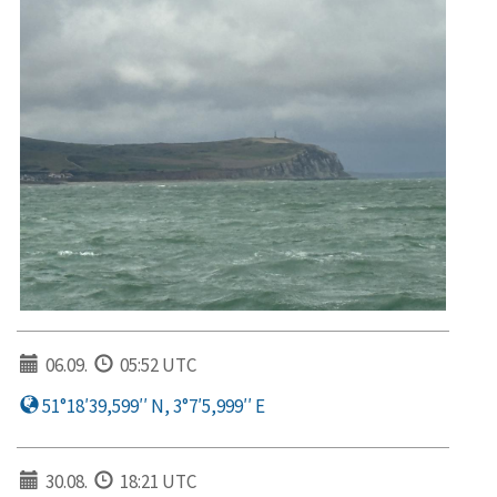
06.09.
05:52 UTC
51°18′39,599′′ N, 3°7′5,999′′ E
30.08.
18:21 UTC