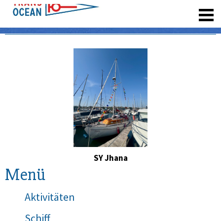
registrieren
SY Jhana
Menü
Aktivitäten
Schiff