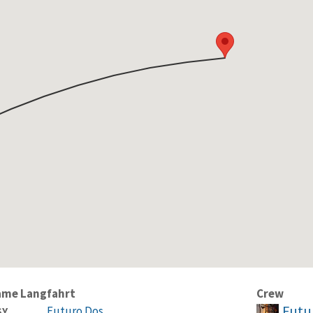
ame Langfahrt
Crew
Futu
Futuro Dos
SY