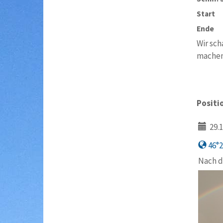
Start
Ende
Wir sch
machen 
Positi
29.1
46°21
Nach d