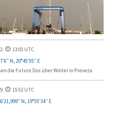
2.
13:01 UTC
′6′′ N, 20°45′55′′ E
ssen die Futuro Dos über Winter in Preveza
9.
15:52 UTC
′21,999′′ N, 19°55′34′′ E