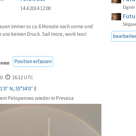
Eigner
14.4.2014 12:00
Futu
Skippe
auen immer so ca. 6 Monate nach vorne und
uns keinen Druck. Sail more, work less!
bearbeite
Position erfassen
onen
0.
16:12 UTC
′0′′ N, 55°34′0′′ E
em Pelopennes wieder in Preveza