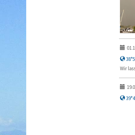
01.1
38°57
Wir la
19.0
39°46