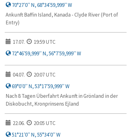
70°27′0′′ N, 68°34′59,999′′ W
Ankunft Baffin Island, Kanada - Clyde River (Port of
Entry)
17.07.
19:59 UTC
72°46′59,999′′ N, 56°7′59,999′′ W
04.07.
20:07 UTC
69°0′0′′ N, 53°17′59,999′′ W
Nach 8 Tagen Überfahrt Ankunft in Grönland in der
Diskobucht, Kronprinsens Ejland
22.06.
20:05 UTC
51°21′0′′ N, 55°34′0′′ W