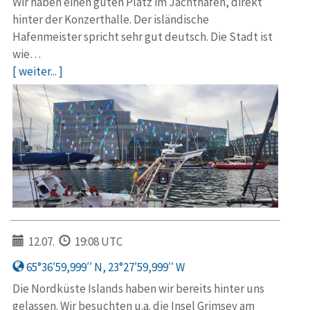
Wir haben einen guten Platz im Jachthafen, direkt
hinter der Konzerthalle. Der isländische
Hafenmeister spricht sehr gut deutsch. Die Stadt ist
wie…
[ weiter... ]
12.07.
19:08 UTC
65°36′59,999′′ N, 23°27′59,999′′ W
Die Nordküste Islands haben wir bereits hinter uns
gelassen. Wir besuchten u.a. die Insel Grimsey am