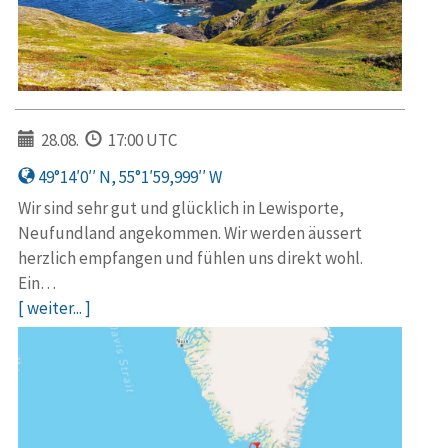
28.08.
17:00 UTC
49°14′0′′ N, 55°1′59,999′′ W
Wir sind sehr gut und glücklich in Lewisporte,
Neufundland angekommen. Wir werden äussert
herzlich empfangen und fühlen uns direkt wohl.
Ein…
[ weiter... ]