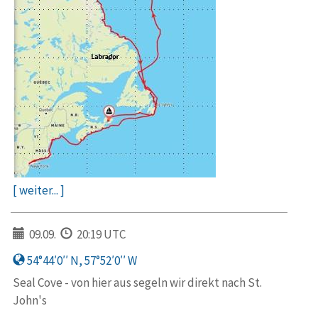
[ weiter... ]
09.09.
20:19 UTC
54°44′0′′ N, 57°52′0′′ W
Seal Cove - von hier aus segeln wir direkt nach St.
John's