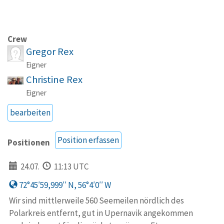
Crew
Gregor Rex
Eigner
Christine Rex
Eigner
bearbeiten
Position erfassen
Positionen
24.07.
11:13 UTC
72°45′59,999′′ N, 56°4′0′′ W
Wir sind mittlerweile 560 Seemeilen nördlich des
Polarkreis entfernt, gut in Upernavik angekommen