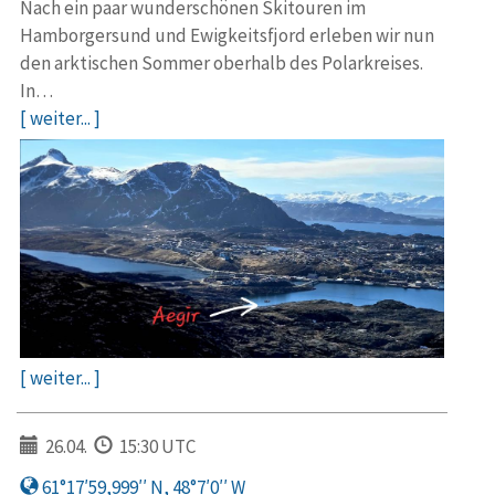
Nach ein paar wunderschönen Skitouren im
Hamborgersund und Ewigkeitsfjord erleben wir nun
den arktischen Sommer oberhalb des Polarkreises.
In…
[ weiter... ]
[ weiter... ]
26.04.
15:30 UTC
61°17′59,999′′ N, 48°7′0′′ W