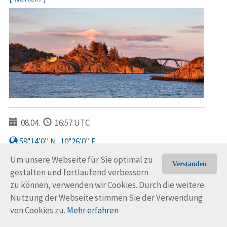
08.04.
16:57 UTC
59°14′0′′ N, 10°26′0′′ E
Nach fünf Monaten in Holland sind wir am 26. März
Um unsere Webseite für Sie optimal zu
Verstanden
Richtung Oslo aufgebrochen. In 3.5 Tagen hatten wir
gestalten und fortlaufend verbessern
unser Ziel erreicht. Wir haben uns eine Woche…
zu können, verwenden wir Cookies. Durch die weitere
[ weiter... ]
Nutzung der Webseite stimmen Sie der Verwendung
von Cookies zu.
Mehr erfahren