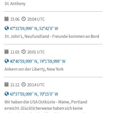
St. Anthony
15.06.
20:04 UTC
47°32′59,999′′ N, 52°42′0′′ W
St. John's, Neufundland - Freunde kommen an Bord
11.03.
20:01 UTC
40°40′59,999′′ N, 74°1′59,999′′ W
Ankern vor der Liberty, New York
21.12.
20:14 UTC
43°37′59,999′′ N, 70°15′0′′ W
Wir haben die USA Ostküste - Maine, Portland
erreicht. Glücklicherweise haben sich keine