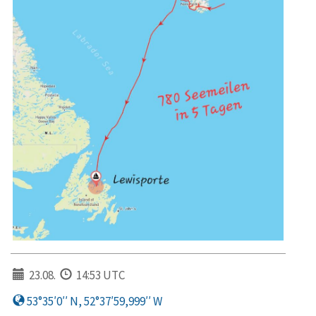
23.08.
14:53 UTC
53°35′0′′ N, 52°37′59,999′′ W