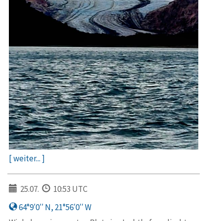
[ weiter... ]
25.07.
10:53 UTC
64°9′0′′ N, 21°56′0′′ W