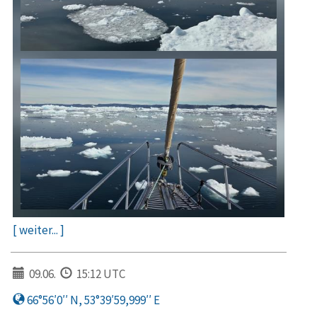
[ weiter... ]
09.06.
15:12 UTC
66°56′0′′ N, 53°39′59,999′′ E