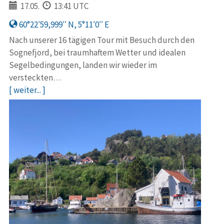
17.05.
13:41 UTC
60°22′59,999′′ N, 5°11′0′′ E
Nach unserer 16 tägigen Tour mit Besuch durch den
Sognefjord, bei traumhaftem Wetter und idealen
Segelbedingungen, landen wir wieder im
versteckten…
[ weiter... ]