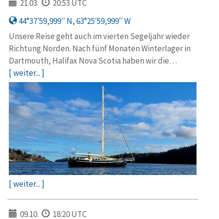
21.03.
20:53 UTC
44°37′59,999′′ N, 63°25′59,999′′ W
Unsere Reise geht auch im vierten Segeljahr wieder
Richtung Norden. Nach fünf Monaten Winterlager in
Dartmouth, Halifax Nova Scotia haben wir die…
[ weiter... ]
[ weiter... ]
09.10.
18:20 UTC