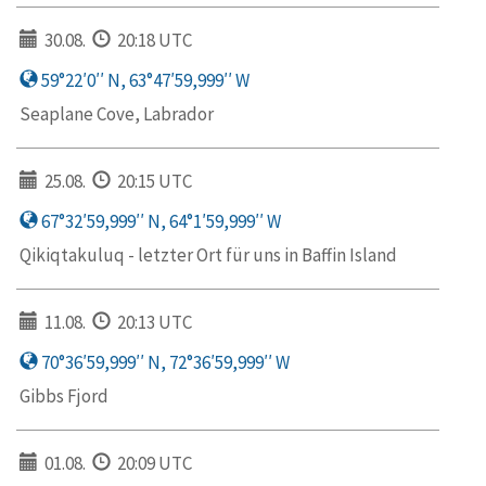
30.08.
20:18 UTC
59°22′0′′ N, 63°47′59,999′′ W
Seaplane Cove, Labrador
25.08.
20:15 UTC
67°32′59,999′′ N, 64°1′59,999′′ W
Qikiqtakuluq - letzter Ort für uns in Baffin Island
11.08.
20:13 UTC
70°36′59,999′′ N, 72°36′59,999′′ W
Gibbs Fjord
01.08.
20:09 UTC