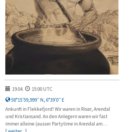
19.04.
15:00 UTC
58°15′59,999′′ N, 6°39′0′′ E
Ankunft in Flekkefjord! Wir waren in Risør, Arendal
und Kristiansand. An den Anlegern waren wir fast
immer alleine (ausser Partytime in Arendal am…
[ weiter... ]