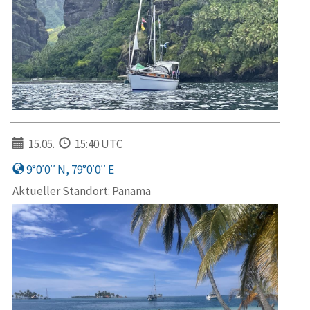
15.05.
15:40 UTC
9°0′0′′ N, 79°0′0′′ E
Aktueller Standort: Panama