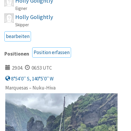
Holly Golightly
Eigner
Holly Golightly
Skipper
bearbeiten
Position erfassen
Positionen
29.04.
06:53 UTC
8°54′0′′ S, 140°5′0′′ W
Marquesas – Nuku-Hiva