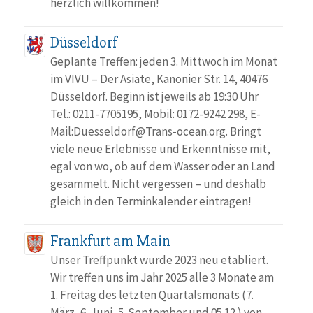
herzlich willkommen!
Düsseldorf
Geplante Treffen: jeden 3. Mittwoch im Monat
im VIVU – Der Asiate, Kanonier Str. 14, 40476
Düsseldorf. Beginn ist jeweils ab 19:30 Uhr
Tel.: 0211-7705195, Mobil: 0172-9242 298, E-
Mail:Duesseldorf@Trans-ocean.org. Bringt
viele neue Erlebnisse und Erkenntnisse mit,
egal von wo, ob auf dem Wasser oder an Land
gesammelt. Nicht vergessen – und deshalb
gleich in den Terminkalender eintragen!
Frankfurt am Main
Unser Treffpunkt wurde 2023 neu etabliert.
Wir treffen uns im Jahr 2025 alle 3 Monate am
1. Freitag des letzten Quartalsmonats (7.
März, 6. Juni, 5. September und 05.12.) von