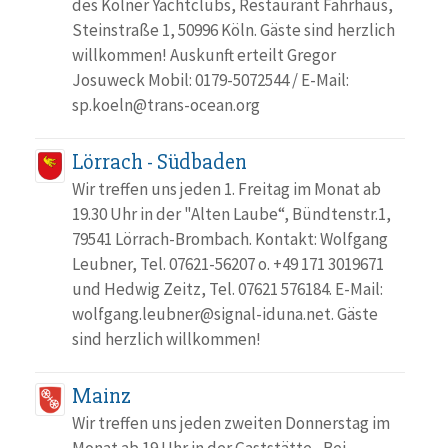
des Kölner Yachtclubs, Restaurant Fährhaus,
Steinstraße 1, 50996 Köln. Gäste sind herzlich
willkommen! Auskunft erteilt Gregor
Josuweck Mobil: 0179-5072544 / E-Mail:
sp.koeln@trans-ocean.org
Lörrach - Südbaden
Wir treffen uns jeden 1. Freitag im Monat ab
19.30 Uhr in der "Alten Laube“, Bündtenstr.1,
79541 Lörrach-Brombach. Kontakt: Wolfgang
Leubner, Tel. 07621-56207 o. +49 171 3019671
und Hedwig Zeitz, Tel. 07621 576184. E-Mail:
wolfgang.leubner@signal-iduna.net. Gäste
sind herzlich willkommen!
Mainz
Wir treffen uns jeden zweiten Donnerstag im