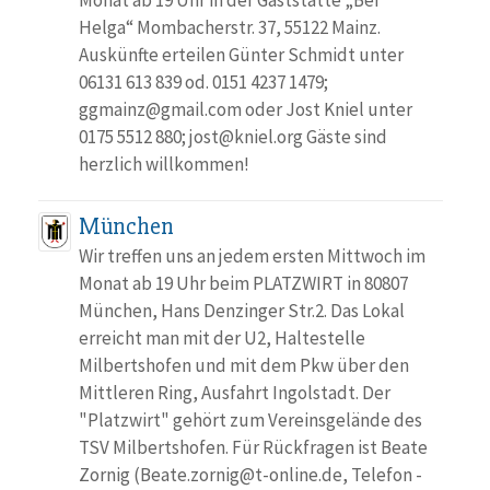
Monat ab 19 Uhr in der Gaststätte „Bei
Helga“ Mombacherstr. 37, 55122 Mainz.
Auskünfte erteilen Günter Schmidt unter
06131 613 839 od. 0151 4237 1479;
ggmainz@gmail.com oder Jost Kniel unter
0175 5512 880; jost@kniel.org Gäste sind
herzlich willkommen!
München
Wir treffen uns an jedem ersten Mittwoch im
Monat ab 19 Uhr beim PLATZWIRT in 80807
München, Hans Denzinger Str.2. Das Lokal
erreicht man mit der U2, Haltestelle
Milbertshofen und mit dem Pkw über den
Mittleren Ring, Ausfahrt Ingolstadt. Der
"Platzwirt" gehört zum Vereinsgelände des
TSV Milbertshofen. Für Rückfragen ist Beate
Zornig (Beate.zornig@t-online.de, Telefon -