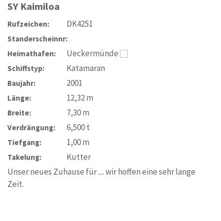
SY
Kaimiloa
DK4251
Rufzeichen:
Standerscheinnr:
Ueckermünde
Heimathafen:
Katamaran
Schiffstyp:
2001
Baujahr:
12,32
m
Länge:
7,30
m
Breite:
6,500
t
Verdrängung:
1,00
m
Tiefgang:
Kutter
Takelung:
Unser neues Zuhause für .... wir hoffen eine sehr lange
Zeit.