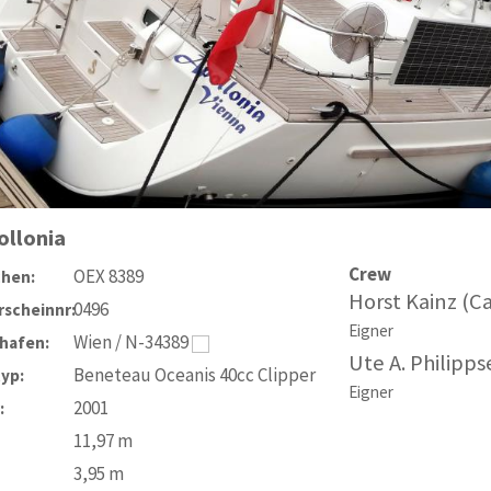
ollonia
Crew
OEX 8389
chen:
Horst Kainz (C
0496
scheinnr:
Eigner
Wien / N-34389
hafen:
Ute A. Philipps
Beneteau Oceanis 40cc Clipper
typ:
Eigner
2001
:
11,97
m
3,95
m