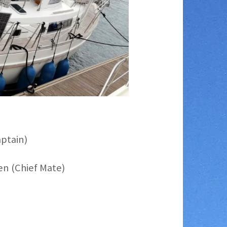
aptain)
en (Chief Mate)