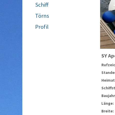
Schiff
Törns
Profil
SY
Ap
Rufzei
Stander
Heimat
Schiffs
Baujahr
Länge:
Breite: