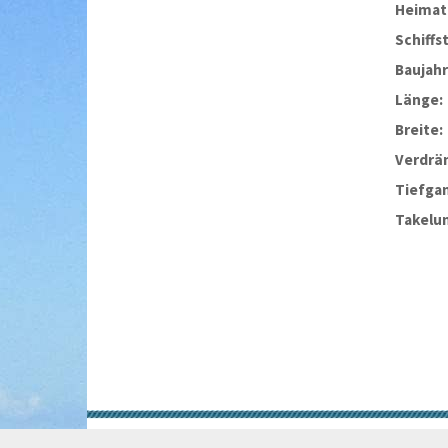
Heimat
Schiffs
Baujahr
Länge:
Breite:
Verdrä
Tiefga
Takelu