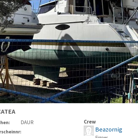
CATEA
Crew
DAUR
chen:
Beazornig
scheinnr:
Eigner