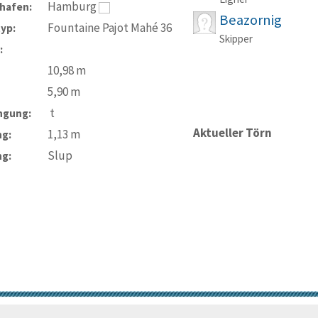
Hamburg
hafen:
Beazornig
Fountaine Pajot Mahé 36
typ:
Skipper
:
10,98
m
5,90
m
t
ngung:
Aktueller Törn
1,13
m
ng:
Slup
ng:
© Trans-Ocean e.V. 2010-2026
Impressum
Kontakt
Nutzungsbedin