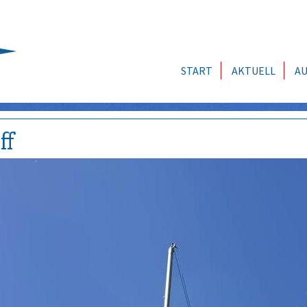
START
AKTUELL
AU
ff