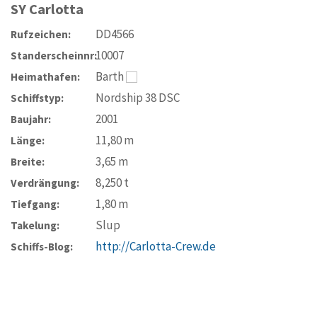
SY
Carlotta
DD4566
Rufzeichen:
10007
Standerscheinnr:
Barth
Heimathafen:
Nordship 38 DSC
Schiffstyp:
2001
Baujahr:
11,80
m
Länge:
3,65
m
Breite:
8,250
t
Verdrängung:
1,80
m
Tiefgang:
Slup
Takelung:
http://Carlotta-Crew.de
Schiffs-Blog: