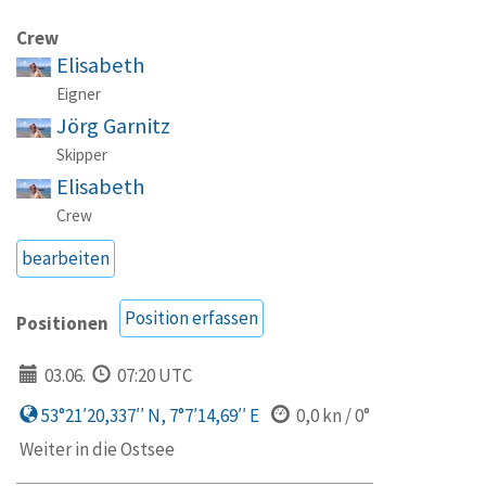
Crew
Elisabeth
Eigner
Jörg Garnitz
Skipper
Elisabeth
Crew
bearbeiten
Position erfassen
Positionen
03.06.
07:20 UTC
53°21′20,337′′ N, 7°7′14,69′′ E
0,0 kn / 0°
Weiter in die Ostsee