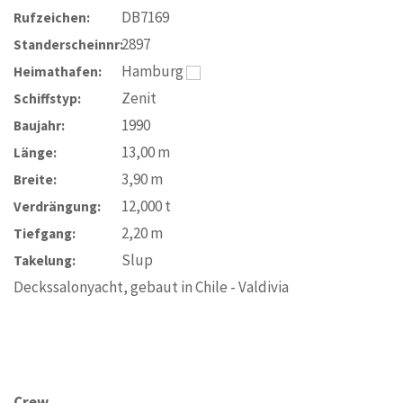
DB7169
Rufzeichen:
2897
Standerscheinnr:
Hamburg
Heimathafen:
Zenit
Schiffstyp:
1990
Baujahr:
13,00
m
Länge:
3,90
m
Breite:
12,000
t
Verdrängung:
2,20
m
Tiefgang:
Slup
Takelung:
Deckssalonyacht, gebaut in Chile - Valdivia
Crew