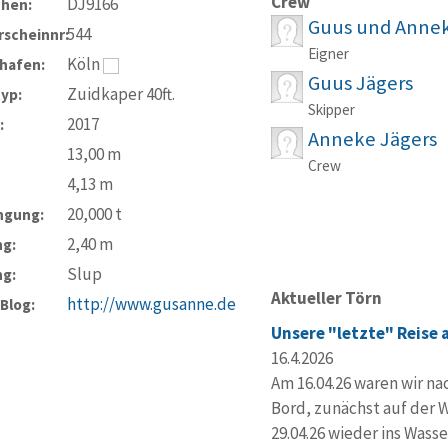
Crew
DJ9166
chen:
Guus und Annek
544
scheinnr:
Eigner
Köln
hafen:
Guus Jägers
Zuidkaper 40ft.
typ:
Skipper
2017
:
Anneke Jägers
13,00
m
Crew
4,13
m
20,000
t
ngung:
2,40
m
ng:
Slup
ng:
Aktueller Törn
http://www.gusanne.de
-Blog:
Unsere "letzte" Reise 
16.4.2026
Am 16.04.26 waren wir n
Bord, zunächst auf der W
29.04.26 wieder ins Wass