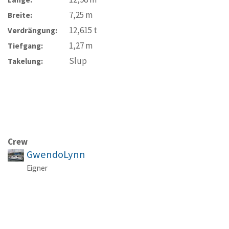
7,25
m
Breite:
12,615
t
Verdrängung:
1,27
m
Tiefgang:
Slup
Takelung:
Crew
GwendoLynn
Eigner