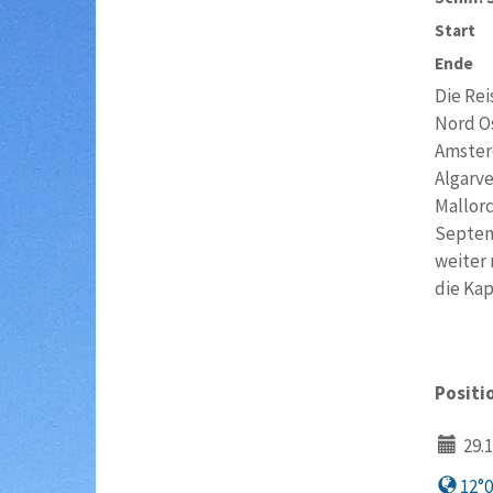
Start
Ende
Die Rei
Nord Os
Amsterd
Algarve
Mallorc
Septemb
weiter 
die Kap
Positi
29.1
12°0′