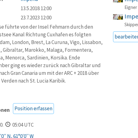
Eigner
13.5.2018 12:00
Impe
23.7.2023 12:00
Skippe
se führte von der Insel Fehmarn durch den
tsee Kanal Richtung Cuxhafen es folgten
bearbeite
am, London, Brest, La Curuna, Vigo, Lissabon,
, Gibraltar, Marokko, Malaga, Formentera,
a, Menorca, Sardinien, Korsika. Ende
er ging es wieder zurück nach Gibraltar und
nach Gran Canaria um mit der ARC + 2018 über
 Verden nach St. Lucia Karibik.
Position erfassen
onen
0.
05:04 UTC
0′′ N, 61°0′0′′ W