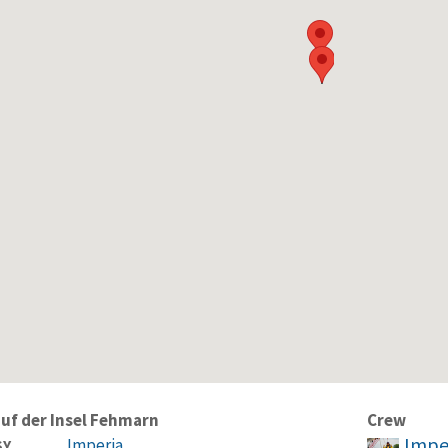
auf der Insel Fehmarn
Crew
Impe
Imperia
SY