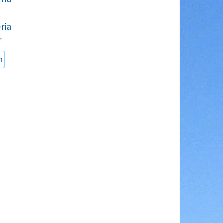
ria
r
n