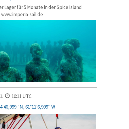
 Lager für 5 Monate in der Spice Island
. www.imperia-sail.de
1.
10:11 UTC
4′46,999′′ N, 61°11′6,999′′ W