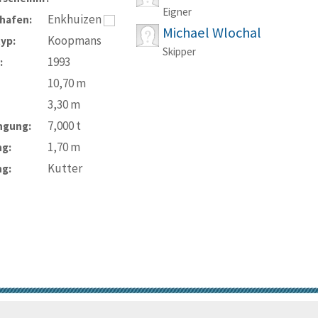
Eigner
Enkhuizen
hafen:
Michael Wlochal
Koopmans
typ:
Skipper
1993
:
10,70
m
3,30
m
7,000
t
ngung:
1,70
m
ng:
Kutter
ng:
© Trans-Ocean e.V. 2010-2026
Impressum
Kontakt
Nutzungsbedin