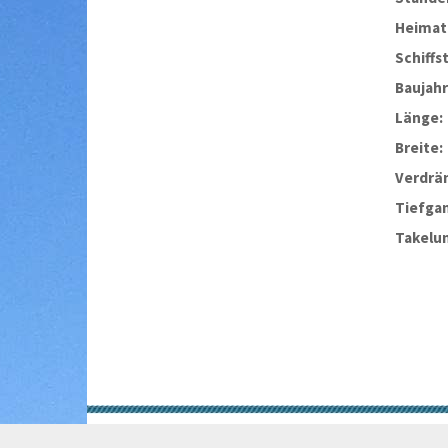
Heimat
Schiffs
Baujahr
Länge:
Breite:
Verdrä
Tiefga
Takelu