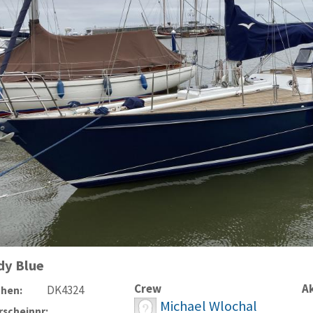
dy Blue
Crew
Ak
DK4324
chen:
Michael Wlochal
scheinnr: