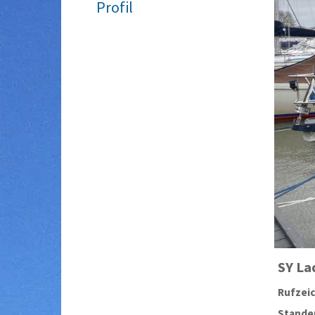
Profil
SY
La
Rufzei
Stander