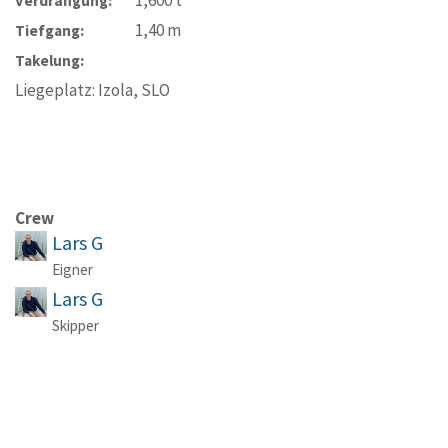
Verdrängung:
1,40
m
Tiefgang:
Takelung:
Liegeplatz: Izola, SLO
Crew
Lars G
Eigner
Lars G
Skipper