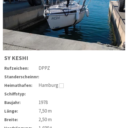
SY
KESHI
DPPZ
Rufzeichen:
Standerscheinnr:
Hamburg
Heimathafen:
Schiffstyp:
1978
Baujahr:
7,50
m
Länge:
2,50
m
Breite:
1,600
t