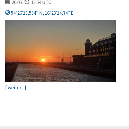
26.05.
13:54 UTC
54°26′13,534′′ N, 16°23′14,74′′ E
[ weiter... ]