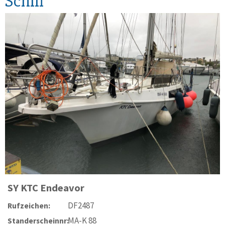
Schiff
SY
KTC Endeavor
DF2487
Rufzeichen:
MA-K 88
Standerscheinnr: