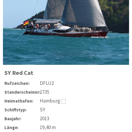
SY
Red Cat
DFLU2
Rufzeichen:
2735
Standerscheinnr:
Hamburg
Heimathafen:
SY
Schiffstyp:
2013
Baujahr:
19,40
m
Länge: