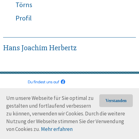
Törns
Profil
Hans Joachim Herbertz
© Trans-Ocean e.V. 2010-2026
Impressum
Kontakt
Um unsere Webseite für Sie optimal zu
Nutzungsbedingungen
Rechtliche Hinweise
Verstanden
gestalten und fortlaufend verbessern
zu können, verwenden wir Cookies. Durch die weitere
Nutzung der Webseite stimmen Sie der Verwendung
von Cookies zu.
Mehr erfahren