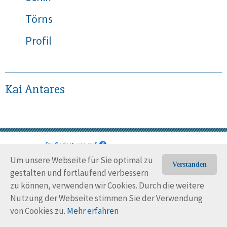
Törns
Profil
Kai Antares
Um unsere Webseite für Sie optimal zu
© Trans-Ocean e.V. 2010-2026
Impressum
Kontakt
Verstanden
gestalten und fortlaufend verbessern
Nutzungsbedingungen
Rechtliche Hinweise
zu können, verwenden wir Cookies. Durch die weitere
Nutzung der Webseite stimmen Sie der Verwendung
von Cookies zu.
Mehr erfahren