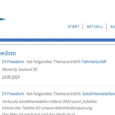
START
AKTUELL
AU
reedom
SY Freedom
hat folgendes Thema erstellt:
Fahrtenschiff
Westerly Sealord 39
10.05.2019
SY Freedom
hat folgendes Thema erstellt:
Satellitentelefon
Verkaufe Satellitentelefon Iridium 9555 samt Zubehör.
hatten das Telefon für unsere Atlantiküberquerung.
Das Akku ist noch gut und das Gerät ist in ...