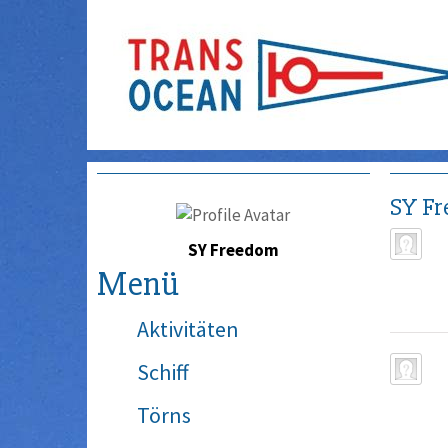
SY F
SY Freedom
Menü
Aktivitäten
Schiff
Törns