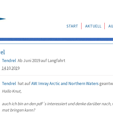
START
AKTUELL
AU
el
Tendrel
Ab Juni 2019 auf Langfahrt
14.10.2019
Tendrel
hat auf
AW: Imray Arctic and Northern Waters
geantw
Hallo Knut,
auch ich bin an den pdf´s interessiert und denke darüber nach, w
mat bringen kann?