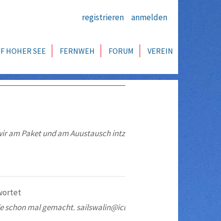
registrieren
anmelden
F HOHER SEE
FERNWEH
FORUM
VEREIN
d wir am Paket und am Auustausch intz
ortet
nde schon mal gemacht. sailswalin@icl