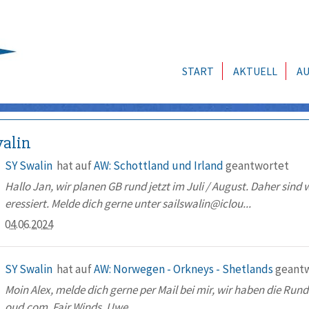
START
AKTUELL
AU
alin
SY Swalin
hat auf
AW: Schottland und Irland
geantwortet
Hallo Jan, wir planen GB rund jetzt im Juli / August. Daher sin
eressiert. Melde dich gerne unter sailswalin@iclou...
04.06.2024
SY Swalin
hat auf
AW: Norwegen - Orkneys - Shetlands
geantw
Moin Alex, melde dich gerne per Mail bei mir, wir haben die Ru
oud.com. Fair Winds, Uwe