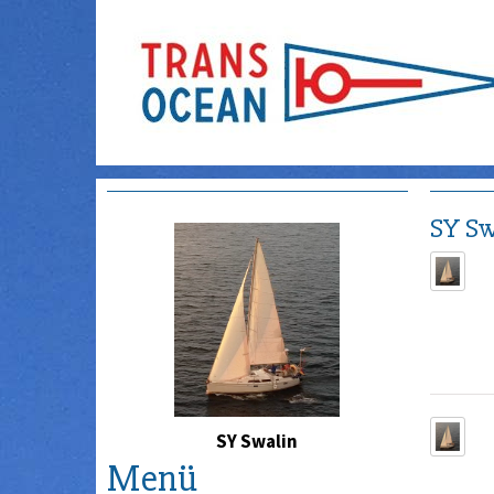
SY Sw
SY Swalin
Menü