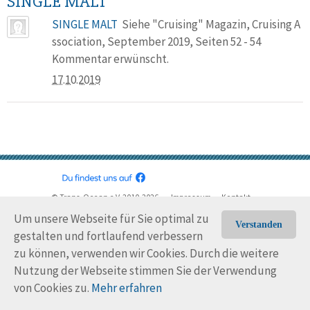
SINGLE MALT
SINGLE MALT
Siehe "Cruising" Magazin, Cruising A
ssociation, September 2019, Seiten 52 - 54
Kommentar erwünscht.
17.10.2019
© Trans-Ocean e.V. 2010-2026
Impressum
Kontakt
Nutzungsbedingungen
Rechtliche Hinweise
Um unsere Webseite für Sie optimal zu
Verstanden
gestalten und fortlaufend verbessern
zu können, verwenden wir Cookies. Durch die weitere
Nutzung der Webseite stimmen Sie der Verwendung
von Cookies zu.
Mehr erfahren