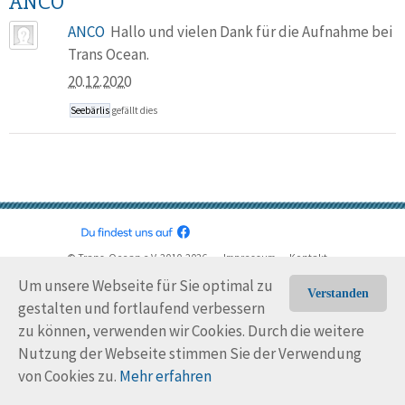
ANCO
ANCO
Hallo und vielen Dank für die Aufnahme bei
Trans Ocean.
20.12.2020
Seebärlis
gefällt dies
© Trans-Ocean e.V. 2010-2026
Impressum
Kontakt
Nutzungsbedingungen
Rechtliche Hinweise
Um unsere Webseite für Sie optimal zu
Verstanden
gestalten und fortlaufend verbessern
zu können, verwenden wir Cookies. Durch die weitere
Nutzung der Webseite stimmen Sie der Verwendung
von Cookies zu.
Mehr erfahren