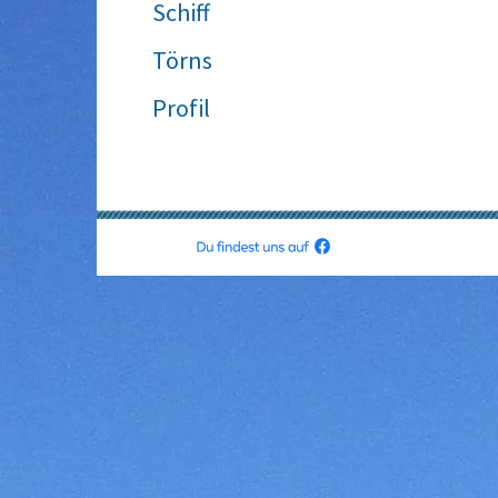
Schiff
Törns
Profil