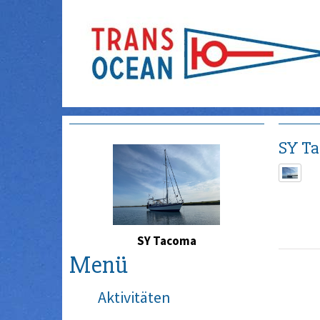
SY T
SY Tacoma
Menü
Aktivitäten