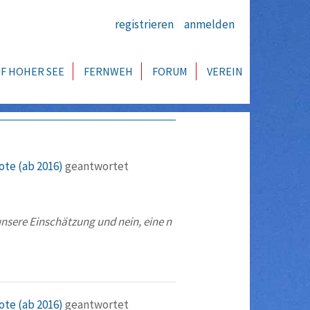
registrieren
anmelden
F HOHER SEE
FERNWEH
FORUM
VEREIN
ote (ab 2016)
geantwortet
 unsere Einschätzung und nein, eine n
ote (ab 2016)
geantwortet