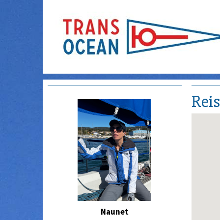
Rei
Naunet