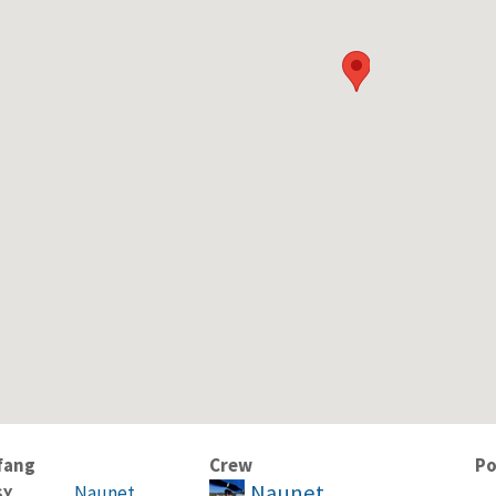
fang
Crew
Po
Naunet
Naunet
SY