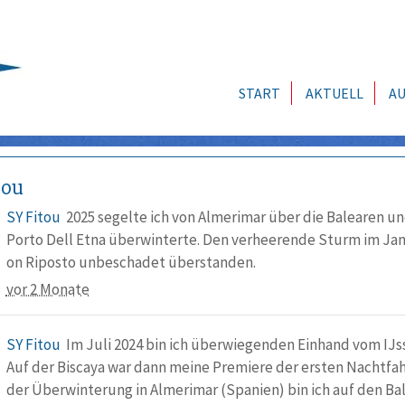
START
AKTUELL
AU
tou
SY Fitou
2025 segelte ich von Almerimar über die Balearen und
Porto Dell Etna überwinterte. Den verheerende Sturm im Janu
on Riposto unbeschadet überstanden.
vor 2 Monate
SY Fitou
Im Juli 2024 bin ich überwiegenden Einhand vom IJs
Auf der Biscaya war dann meine Premiere der ersten Nachtfah
der Überwinterung in Almerimar (Spanien) bin ich auf den B