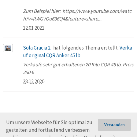
Zum Beispiel hier: https://www.youtube.com/watc
h?v=RWGVOu636Q4&feature=share...
12.01.2021
Sola Gracia 2
hat folgendes Thema erstellt:
Verka
uf original CQR Anker 45 lb
Verkaufe sehr gut erhaltenen 20 Kilo CQR 45 lb. Preis
250 €
28.12.2020
Um unsere Webseite für Sie optimal zu
Verstanden
gestalten und fortlaufend verbessern
© Trans-Ocean e.V. 2010-2026
Impressum
Kontakt