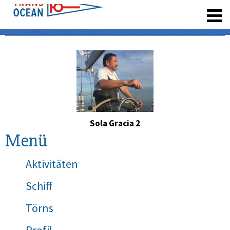
registrieren
Sola Gracia 2
Menü
Aktivitäten
Schiff
Törns
Profil